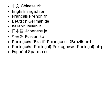
中文
Chinese
zh
English
English
en
Français
French
fr
Deutsch
German
de
Italiano
Italian
it
日本語
Japanese
ja
한국어
Korean
ko
Português (Brasil)
Portuguese (Brazil)
pt-br
Português (Portugal)
Portuguese (Portugal)
pt-pt
Español
Spanish
es